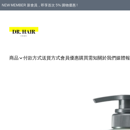
NEW MEMBER 新會員，即享首次 5% 購物優惠 !
PLATINUM 白金會員，尊享永久 8% 購物優惠 !
生日月份內購物，即送$20購物金！
香港及澳門地區，折實滿 $500，即可免運費！
購物滿 $500，即享免費禮品！
商品
付款方式
送貨方式
會員優惠
購買需知
關於我們
媒體報