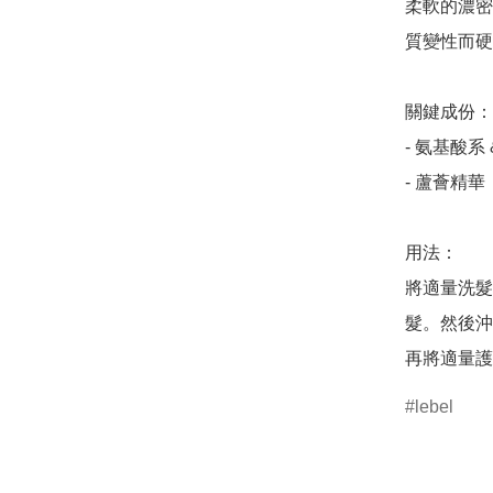
柔軟的濃密
質變性而硬
關鍵成份：

- 氨基酸系
- 蘆薈精華

用法：

將適量洗髮
髮。然後沖
lebel