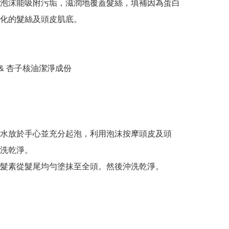
泡沫能吸附污垢，滋潤地覆蓋髮絲，填補因為蛋白
化的髮絲及頭皮肌底。

 & 杏子核油潔淨成份

水放於手心並充分起泡，利用泡沫按摩頭皮及頭
洗乾淨。
