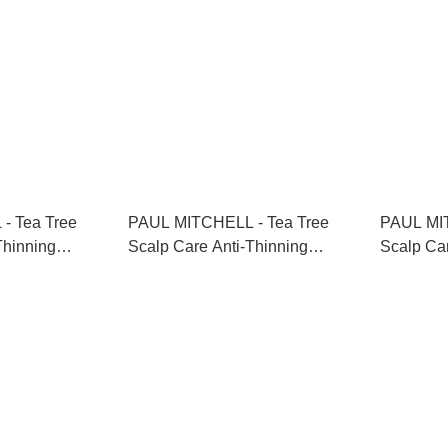
ee
PAUL MITCHELL - Tea Tree
PAUL MITCHEL
Thinning
Scalp Care Anti-Thinning
Scalp Car
樹防脫生髮洗頭水
Shampoo 茶樹防脫生髮洗頭水
Condit
1000ml
300ml