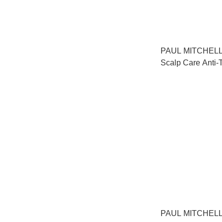
PAUL MITCHELL - Tea Tr
Scalp Care Anti-
茶樹防脫生髮精華液
PAUL MITCHELL - Tea Tr