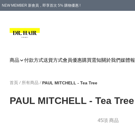
NEW MEMBER 新會員，即享首次 5% 購物優惠 !
PLATINUM 白金會員，尊享永久 8% 購物優惠 !
生日月份內購物，即送$20購物金！
香港及澳門地區，折實滿 $500，即可免運費！
購物滿 $500，即享免費禮品！
商品
付款方式
送貨方式
會員優惠
購買需知
關於我們
媒體報
首頁
/
所有商品
/
PAUL MITCHELL - Tea Tree
PAUL MITCHELL - Tea Tree
45項 商品