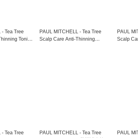
ee
PAUL MITCHELL - Tea Tree
PAUL MITCHEL
Thinning Tonic
Scalp Care Anti-Thinning
Scalp Car
 100ml
Shampoo+Conditioner 茶樹防脫
Shampoo
生髮洗護套裝 300ml+300ml
生髮洗護套裝
ee
PAUL MITCHELL - Tea Tree
PAUL MITCHEL