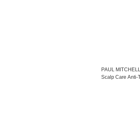
PAUL MITCHELL - Tea Tr
Scalp Care Anti-
Shampoo 茶
300ml