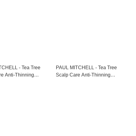
L - Tea Tree
PAUL MITCHELL - Tea Tree
e Anti-Thinning
Scalp Care Anti-Thinning
ioner 茶樹防脫生髮護髮素
Conditioner 茶樹防脫生髮護髮素
1000ml