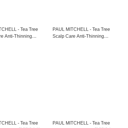
L - Tea Tree
PAUL MITCHELL - Tea Tree
e Anti-Thinning
Scalp Care Anti-Thinning
+Conditioner 茶樹防脫
Package 茶樹防脫生髮洗護終極
 1000ml+1000ml
套裝 300ml+300ml+100ml
L - Tea Tree
PAUL MITCHELL - Tea Tree