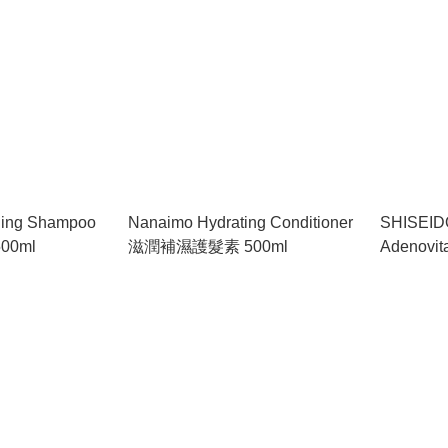
hing Shampoo
Nanaimo Hydrating Conditioner
SHISEID
0ml
滋潤補濕護髮素 500ml
Adenovita
Hair)
（頭髮稀疏