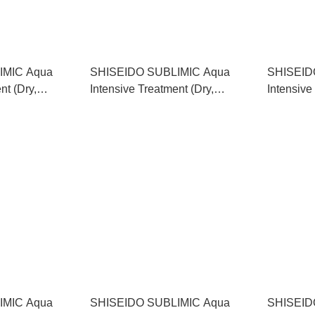
IMIC Aqua
SHISEIDO SUBLIMIC Aqua
SHISEID
nt (Dry,
Intensive Treatment (Dry,
Intensive
r) 資生堂水凝護髮
Damaged Hair) 資生堂水凝護髮
Damage
） 250g
素（乾旱且受損髮絲） 500g
素（乾旱且
IMIC Aqua
SHISEIDO SUBLIMIC Aqua
SHISEID