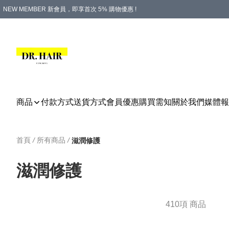
NEW MEMBER 新會員，即享首次 5% 購物優惠 !
PLATINUM 白金會員，尊享永久 8% 購物優惠 !
生日月份內購物，即送$20購物金！
香港及澳門地區，折實滿 $500，即可免運費！
購物滿 $500，即享免費禮品！
商品
付款方式
送貨方式
會員優惠
購買需知
關於我們
媒體報
首頁
/
所有商品
/
滋潤修護
滋潤修護
410項 商品