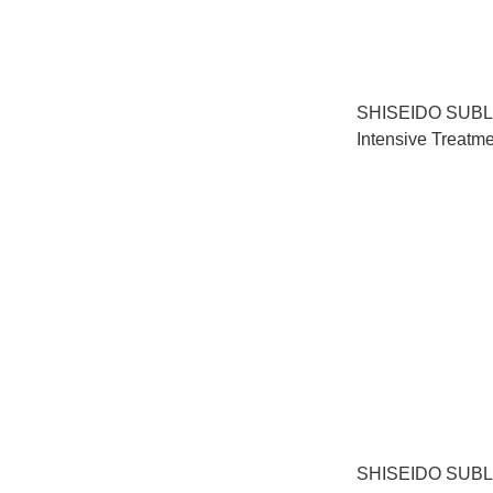
SHISEIDO SUBL
Intensive Treatme
Damaged Hai
素（乾旱且受損髮絲
SHISEIDO SUBL