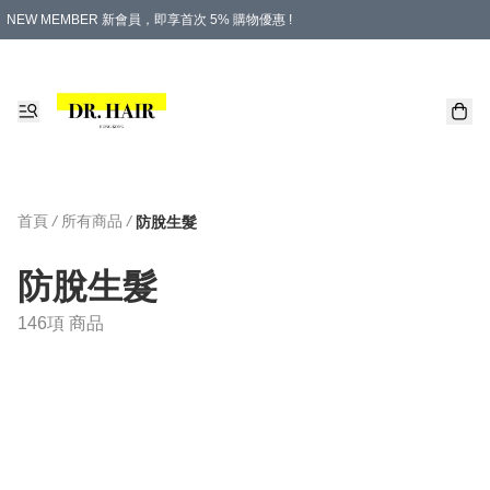
NEW MEMBER 新會員，即享首次 5% 購物優惠 !
PLATINUM 白金會員，尊享永久 8% 購物優惠 !
生日月份內購物，即送$20購物金！
香港及澳門地區，折實滿 $500，即可免運費！
購物滿 $500，即享免費禮品！
首頁
/
所有商品
/
防脫生髮
防脫生髮
146項 商品