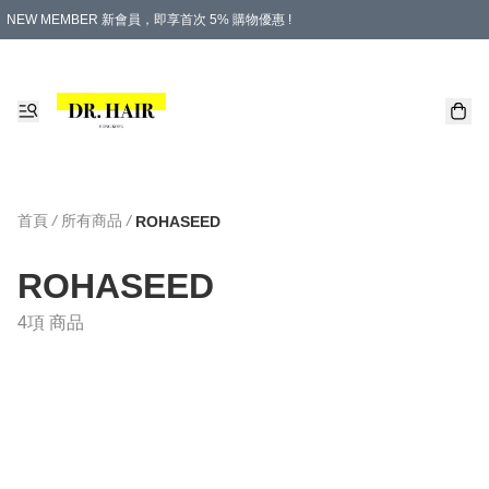
NEW MEMBER 新會員，即享首次 5% 購物優惠 !
PLATINUM 白金會員，尊享永久 8% 購物優惠 !
生日月份內購物，即送$20購物金！
香港及澳門地區，折實滿 $500，即可免運費！
購物滿 $500，即享免費禮品！
首頁
/
所有商品
/
ROHASEED
ROHASEED
4項 商品