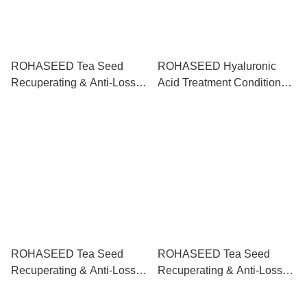
ROHASEED Tea Seed
ROHASEED Hyaluronic
Recuperating & Anti-Loss
Acid Treatment Conditioner
Shampoo 茶籽調理及防脫洗
透明質酸滋潤補濕護髮素
髮露 500ml
300ml
ROHASEED Tea Seed
ROHASEED Tea Seed
Recuperating & Anti-Loss
Recuperating & Anti-Loss
Shampoo + Hyaluronic Acid
Shampoo + Hyaluronic Acid
Treatment Conditioner 茶籽
Treatment Conditioner 茶籽