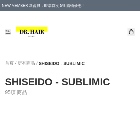
NEW MEMBER 新會員，即享首次 5% 購物優惠 !
PLATINUM 白金會員，尊享永久 8% 購物優惠 !
生日月份內購物，即送$20購物金！
香港及澳門地區，折實滿 $500，即可免運費！
購物滿 $500，即享免費禮品！
首頁
/
所有商品
/
SHISEIDO - SUBLIMIC
SHISEIDO - SUBLIMIC
95項 商品