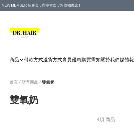
NEW MEMBER 新會員，即享首次 5% 購物優惠 !
PLATINUM 白金會員，尊享永久 8% 購物優惠 !
生日月份內購物，即送$20購物金！
香港及澳門地區，折實滿 $500，即可免運費！
購物滿 $500，即享免費禮品！
商品
付款方式
送貨方式
會員優惠
購買需知
關於我們
媒體報
首頁
/
所有商品
/
雙氧奶
雙氧奶
4項 商品