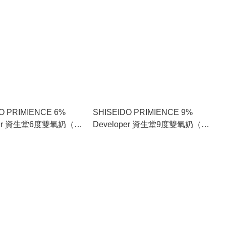
O PRIMIENCE 6%
SHISEIDO PRIMIENCE 9%
oper 資生堂6度雙氧奶（適
Developer 資生堂9度雙氧奶（適
至一般髮質，有效去淺
用於一般至粗硬髮質，高效去淺
0ml
上色）1000ml