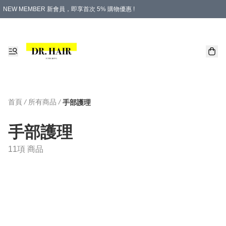
NEW MEMBER 新會員，即享首次 5% 購物優惠 !
PLATINUM 白金會員，尊享永久 8% 購物優惠 !
生日月份內購物，即送$20購物金！
香港及澳門地區，折實滿 $500，即可免運費！
購物滿 $500，即享免費禮品！
首頁
/
所有商品
/
手部護理
手部護理
11項 商品