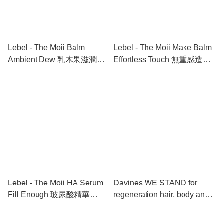
Lebel - The Moii Balm
Lebel - The Moii Make Balm
Ambient Dew 乳木果滋潤霜
Effortless Touch 無重感造型
37g
霜 37g
Lebel - The Moii HA Serum
Davines WE STAND for
Fill Enough 玻尿酸精華
regeneration hair, body and
28ml
face butter 金盞花全能修護
霜 100ml