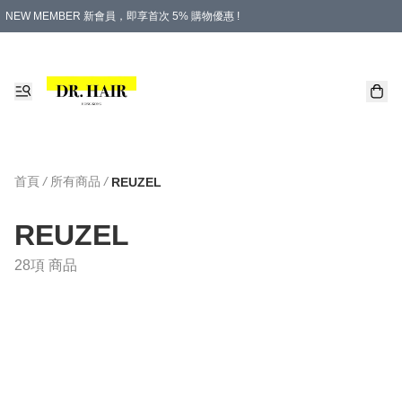
NEW MEMBER 新會員，即享首次 5% 購物優惠 !
PLATINUM 白金會員，尊享永久 8% 購物優惠 !
生日月份內購物，即送$20購物金！
香港及澳門地區，折實滿 $500，即可免運費！
購物滿 $500，即享免費禮品！
首頁
/
所有商品
/
REUZEL
REUZEL
28項 商品