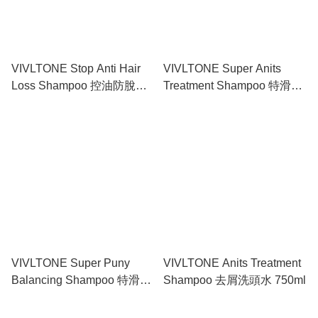
VIVLTONE Stop Anti Hair
VIVLTONE Super Anits
Loss Shampoo 控油防脫髮
Treatment Shampoo 特滑去
洗頭水 500ml
屑洗髮水 500ml
VIVLTONE Super Puny
VIVLTONE Anits Treatment
Balancing Shampoo 特滑去
Shampoo 去屑洗頭水 750ml
油洗頭水 500ml