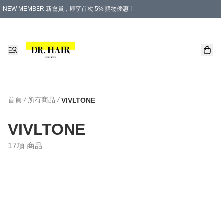
NEW MEMBER 新會員，即享首次 5% 購物優惠 !
PLATINUM 白金會員，尊享永久 8% 購物優惠 !
生日月份內購物，即送$20購物金！
香港及澳門地區，折實滿 $500，即可免運費！
購物滿 $500，即享免費禮品！
首頁
/
所有商品
/
VIVLTONE
VIVLTONE
17項 商品