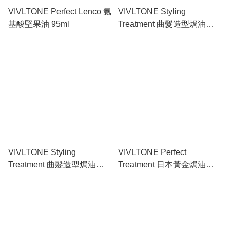
VIVLTONE Perfect Lenco 氨
VIVLTONE Styling
基酸堅果油 95ml
Treatment 曲髮造型焗油
250ml
VIVLTONE Styling
VIVLTONE Perfect
Treatment 曲髮造型焗油
Treatment 日本黃金焗油
500ml
500g