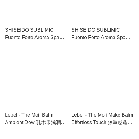
SHISEIDO SUBLIMIC
SHISEIDO SUBLIMIC
Fuente Forte Aroma Spa
Fuente Forte Aroma Spa
Drop - For Scalp and Body
Drop - For Scalp and Body
(Refresh) 資生堂芳香按摩油
(Relex) 資生堂芳香按摩油 -
- 頭皮及全身適用 (清新)
頭皮及全身適用(舒緩) 48ml
48ml
Lebel - The Moii Balm
Lebel - The Moii Make Balm
Ambient Dew 乳木果滋潤霜
Effortless Touch 無重感造型
37g
霜 37g