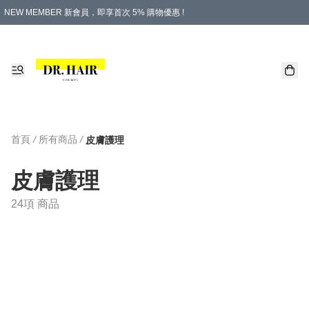
NEW MEMBER 新會員，即享首次 5% 購物優惠 !
PLATINUM 白金會員，尊享永久 8% 購物優惠 !
生日月份內購物，即送$20購物金！
香港及澳門地區，折實滿 $500，即可免運費！
購物滿 $500，即享免費禮品！
首頁
/
所有商品
/
皮膚護理
皮膚護理
24項 商品