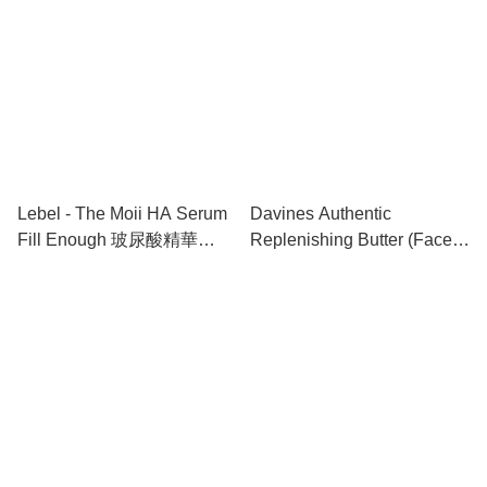
Lebel - The Moii HA Serum
Davines Authentic
Fill Enough 玻尿酸精華
Replenishing Butter (Face /
28ml
Hair / Body) 全能修護霜
230ml