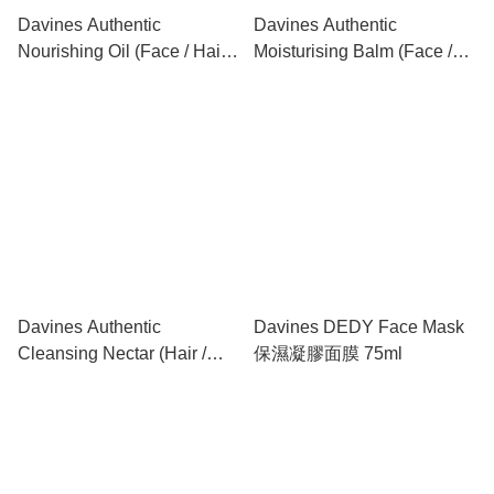
Davines Authentic
Davines Authentic
Nourishing Oil (Face / Hair /
Moisturising Balm (Face /
Body) 全能滋養油 140ml
Hair / Body) 全能潤髮潔膚膏
150ml
Davines Authentic
Davines DEDY Face Mask
Cleansing Nectar (Hair /
保濕凝膠面膜 75ml
Body) 全能清潔露 280ml