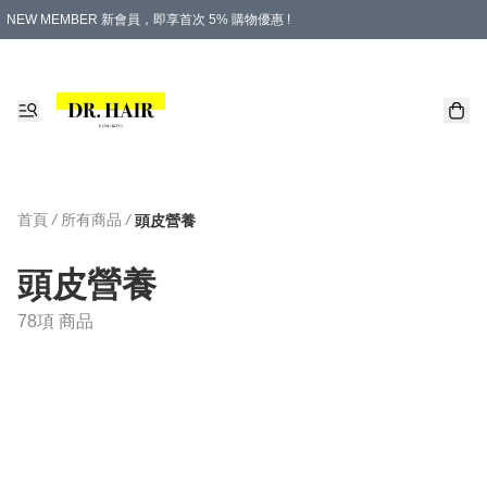
NEW MEMBER 新會員，即享首次 5% 購物優惠 !
PLATINUM 白金會員，尊享永久 8% 購物優惠 !
生日月份內購物，即送$20購物金！
香港及澳門地區，折實滿 $500，即可免運費！
購物滿 $500，即享免費禮品！
首頁
/
所有商品
/
頭皮營養
頭皮營養
78項 商品