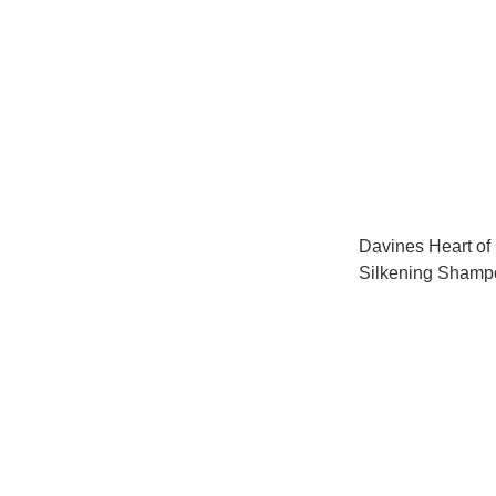
Davines Heart of
Silkening Sh
絲洗髮乳 250ml