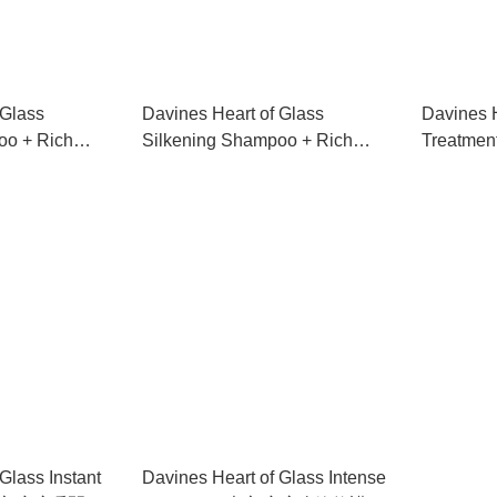
 Glass
Davines Heart of Glass
Davines H
oo + Rich
Silkening Shampoo + Rich
Treat
 光之琉璃如絲豐厚洗
Conditioner 光之琉璃如絲豐厚洗
750ml
0ml
護套裝 1000ml+1000ml
Glass Instant
Davines Heart of Glass Intense