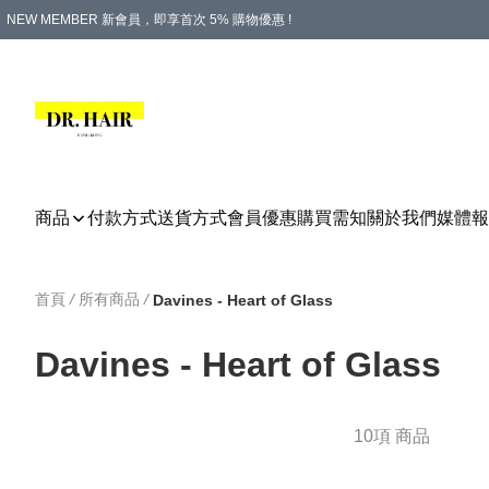
NEW MEMBER 新會員，即享首次 5% 購物優惠 !
PLATINUM 白金會員，尊享永久 8% 購物優惠 !
生日月份內購物，即送$20購物金！
香港及澳門地區，折實滿 $500，即可免運費！
購物滿 $500，即享免費禮品！
商品
付款方式
送貨方式
會員優惠
購買需知
關於我們
媒體報
首頁
/
所有商品
/
Davines - Heart of Glass
Davines - Heart of Glass
10項 商品