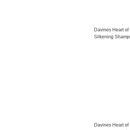
Davines Heart of
Silkening Shamp
Conditioner
護套裝 250ml+25
Davines Heart of 