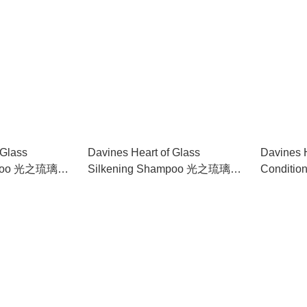
 Glass
Davines Heart of Glass
Davines H
ampoo 光之琉璃如
Silkening Shampoo 光之琉璃如
Condit
絲洗髮乳 1000ml
250ml