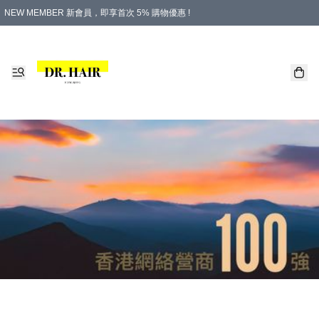
NEW MEMBER 新會員，即享首次 5% 購物優惠 !
PLATINUM 白金會員，尊享永久 8% 購物優惠 !
生日月份內購物，即送$20購物金！
香港及澳門地區，折實滿 $500，即可免運費！
購物滿 $500，即享免費禮品！