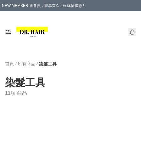
NEW MEMBER 新會員，即享首次 5% 購物優惠 !
PLATINUM 白金會員，尊享永久 8% 購物優惠 !
生日月份內購物，即送$20購物金！
香港及澳門地區，折實滿 $500，即可免運費！
購物滿 $500，即享免費禮品！
首頁
/
所有商品
/
染髮工具
染髮工具
11項 商品