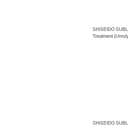
SHISEIDO SUBLI
Treatment (Unru
動盈護髮素 （難
用） 250g
SHISEIDO SUBLI