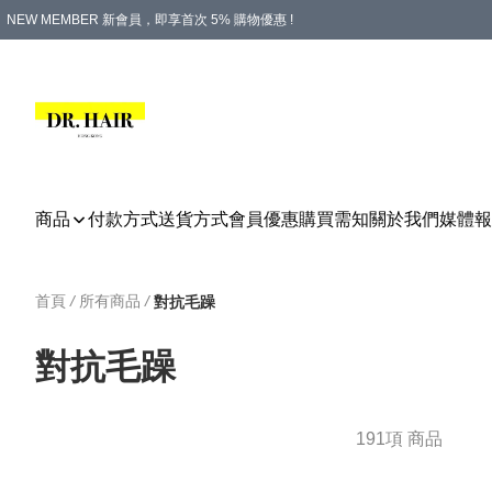
NEW MEMBER 新會員，即享首次 5% 購物優惠 !
PLATINUM 白金會員，尊享永久 8% 購物優惠 !
生日月份內購物，即送$20購物金！
香港及澳門地區，折實滿 $500，即可免運費！
購物滿 $500，即享免費禮品！
商品
付款方式
送貨方式
會員優惠
購買需知
關於我們
媒體報
首頁
/
所有商品
/
對抗毛躁
對抗毛躁
191項 商品