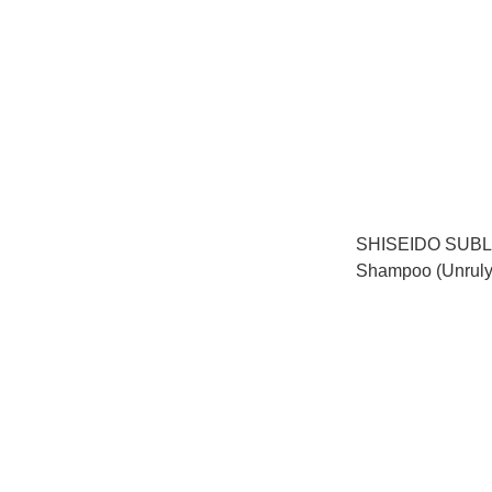
SHISEIDO SUBLI
Shampoo (Unru
盈洗髮水 （難以
250ml