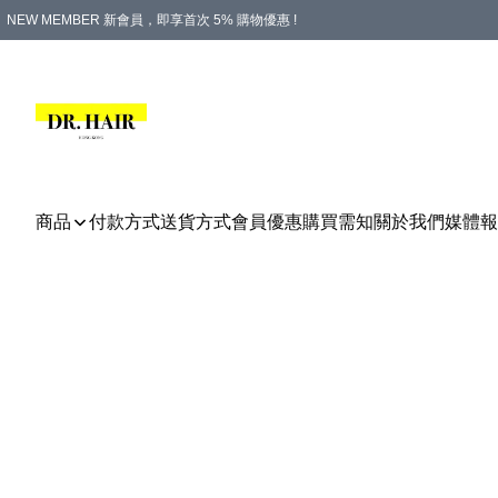
NEW MEMBER 新會員，即享首次 5% 購物優惠 !
PLATINUM 白金會員，尊享永久 8% 購物優惠 !
生日月份內購物，即送$20購物金！
香港及澳門地區，折實滿 $500，即可免運費！
購物滿 $500，即享免費禮品！
商品
付款方式
送貨方式
會員優惠
購買需知
關於我們
媒體報