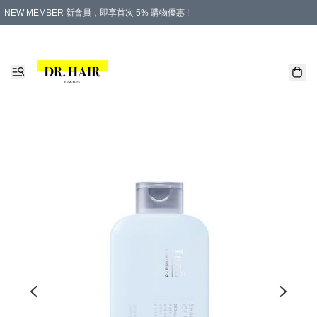
NEW MEMBER 新會員，即享首次 5% 購物優惠 !
PLATINUM 白金會員，尊享永久 8% 購物優惠 !
生日月份內購物，即送$20購物金！
香港及澳門地區，折實滿 $500，即可免運費！
購物滿 $500，即享免費禮品！