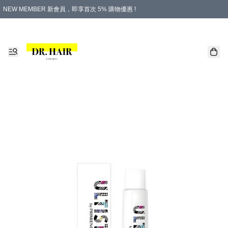
NEW MEMBER 新會員，即享首次 5% 購物優惠 !
PLATINUM 白金會員，尊享永久 8% 購物優惠 !
生日月份內購物，即送$20購物金！
香港及澳門地區，折實滿 $500，即可免運費！
購物滿 $500，即享免費禮品！