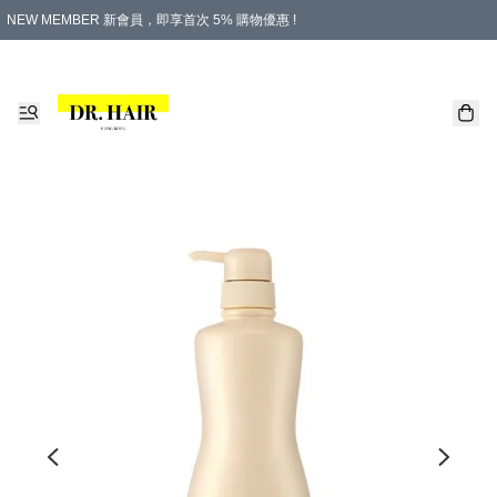
NEW MEMBER 新會員，即享首次 5% 購物優惠 !
PLATINUM 白金會員，尊享永久 8% 購物優惠 !
生日月份內購物，即送$20購物金！
香港及澳門地區，折實滿 $500，即可免運費！
購物滿 $500，即享免費禮品！