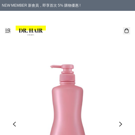
NEW MEMBER 新會員，即享首次 5% 購物優惠 !
PLATINUM 白金會員，尊享永久 8% 購物優惠 !
生日月份內購物，即送$20購物金！
香港及澳門地區，折實滿 $500，即可免運費！
購物滿 $500，即享免費禮品！