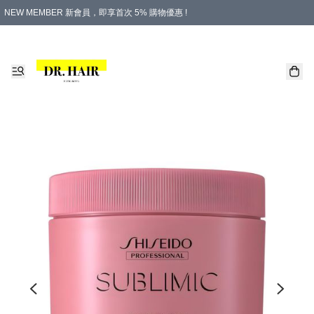
NEW MEMBER 新會員，即享首次 5% 購物優惠 !
PLATINUM 白金會員，尊享永久 8% 購物優惠 !
生日月份內購物，即送$20購物金！
香港及澳門地區，折實滿 $500，即可免運費！
購物滿 $500，即享免費禮品！