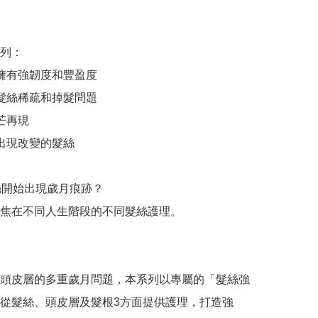
列：

絲擁有強韌度和豐盈度

善髮絲稀疏和掉髮問題

芒再現

出現改變的髮絲

絲開始出現歲月痕跡？ 

焦在不同人生階段的不同髮絲護理。

頭皮層的多重歲月問題，本系列以專屬的「髮絲強
從髮絲、頭皮層及髮根3方面提供護理，打造強