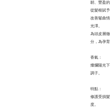
韌、豐盈的
從髮根賦予
改善鬈曲情
光澤。

為頭皮層徹
分，為孕育
香氣：

燦爛陽光下
調子。

特點：

修護受損髮
度。
