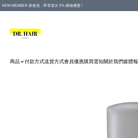
NEW MEMBER 新會員，即享首次 5% 購物優惠 !
PLATINUM 白金會員，尊享永久 8% 購物優惠 !
生日月份內購物，即送$20購物金！
香港及澳門地區，折實滿 $500，即可免運費！
購物滿 $500，即享免費禮品！
商品
付款方式
送貨方式
會員優惠
購買需知
關於我們
媒體報