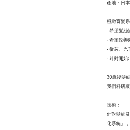
產地：日本

極緻育髮系
- 希望髮
- 希望改
- 從芯、光
- 針對開始
30歲後髮
我們科研聚
技術：

針對髮絲及
化系統」，