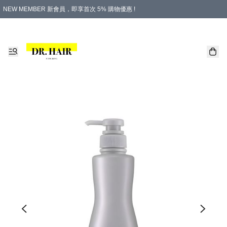
NEW MEMBER 新會員，即享首次 5% 購物優惠 !
PLATINUM 白金會員，尊享永久 8% 購物優惠 !
生日月份內購物，即送$20購物金！
香港及澳門地區，折實滿 $500，即可免運費！
購物滿 $500，即享免費禮品！