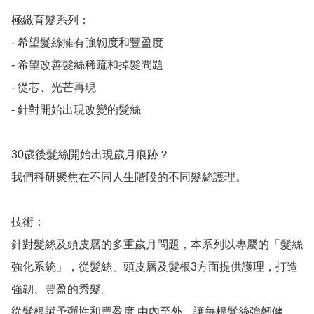
極緻育髮系列：

- 希望髮絲擁有強韌度和豐盈度

- 希望改善髮絲稀疏和掉髮問題

- 從芯、光芒再現

- 針對開始出現改變的髮絲

30歲後髮絲開始出現歲月痕跡？ 

我們科研聚焦在不同人生階段的不同髮絲護理。

技術：

針對髮絲及頭皮層的多重歲月問題，本系列以專屬的「髮絲
強化系統」，從髮絲、頭皮層及髮根3方面提供護理，打造
強韌、豐盈的秀髮。

從髮根賦予彈性和豐盈度 由內至外，讓每根髮絲強韌健