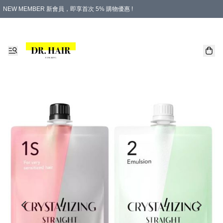
NEW MEMBER 新會員，即享首次 5% 購物優惠 !
PLATINUM 白金會員，尊享永久 8% 購物優惠 !
生日月份內購物，即送$20購物金！
香港及澳門地區，折實滿 $500，即可免運費！
購物滿 $500，即享免費禮品！