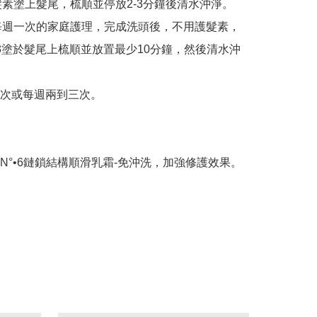
5護髮素塗上髮尾，梳順並停放2-3分鐘後清水沖淨。

.3是每週一次的家庭護理，完成洗頭後，不用護髮素，
.3塗於髮尾上梳順並放置最少10分鐘，然後清水沖
次或每週兩到三次。

N°•6鏈鎖結構順滑乳霜-免沖洗，加強修護效果。