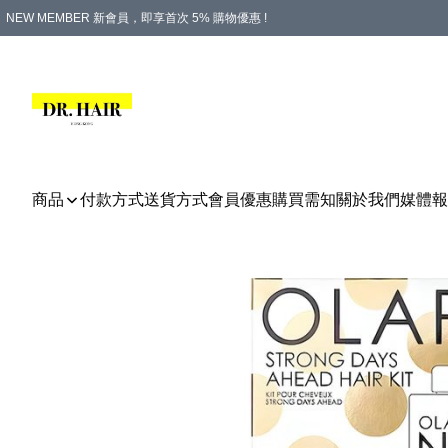
NEW MEMBER 新會員，即享首次 5% 購物優惠 !
PLATINUM 白金會員，尊享永久 8% 購物優惠 !
生日月份內購物，即送$20購物金！
香港及澳門地區，折實滿 $500，即可免運費！
購物滿 $500，即享免費禮品！
商品
付款方式
送貨方式
會員優惠
購買需知
關於我們
媒體報