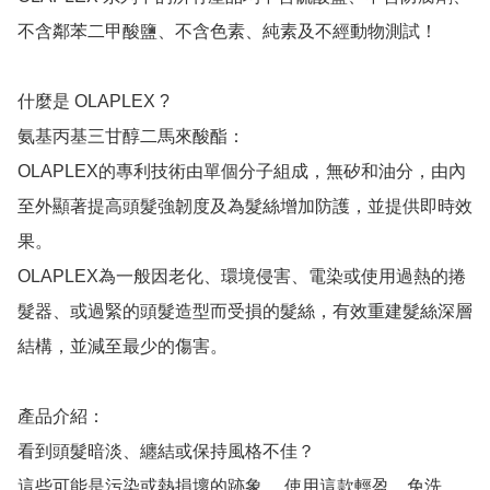
不含鄰苯二甲酸鹽、不含色素、純素及不經動物測試！

什麼是 OLAPLEX ?

氨基丙基三甘醇二馬來酸酯：

OLAPLEX的專利技術由單個分子組成，無矽和油分，由內
至外顯著提高頭髮強韌度及為髮絲增加防護，並提供即時效
果。

OLAPLEX為一般因老化、環境侵害、電染或使用過熱的捲
髮器、或過緊的頭髮造型而受損的髮絲，有效重建髮絲深層
結構，並減至最少的傷害。

產品介紹：

看到頭髮暗淡、纏結或保持風格不佳？ 

這些可能是污染或熱損壞的跡象。 使用這款輕盈、免洗、