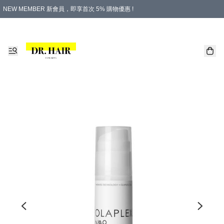
NEW MEMBER 新會員，即享首次 5% 購物優惠 !
PLATINUM 白金會員，尊享永久 8% 購物優惠 !
生日月份內購物，即送$20購物金！
香港及澳門地區，折實滿 $500，即可免運費！
購物滿 $500，即享免費禮品！