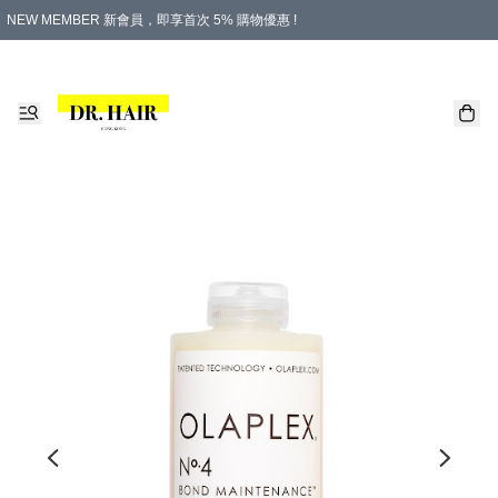
NEW MEMBER 新會員，即享首次 5% 購物優惠 !
PLATINUM 白金會員，尊享永久 8% 購物優惠 !
生日月份內購物，即送$20購物金！
香港及澳門地區，折實滿 $500，即可免運費！
購物滿 $500，即享免費禮品！