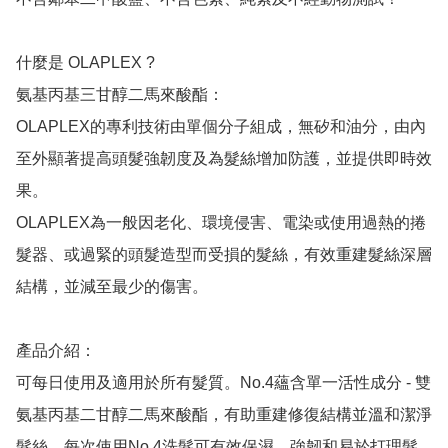
什麼是 OLAPLEX ?

氨基丙基三甘醇二馬來酸酯：

OLAPLEX的專利技術由單個分子組成，無矽和油分，由內
至外顯著提高頭髮強韌度及為髮絲增加防護，並提供即時效
果。

OLAPLEX為一般因老化、環境侵害、電染或使用過熱的捲
髮器、或過緊的頭髮造型而受損的髮絲，有效重建髮絲深層
結構，並減至最少的傷害。

產品介紹：

可每日使用及適用於所有髮質。No.4蘊含單一活性成分 - 雙
氨基丙基二甘醇二馬來酸酯，有助重建修復結構並溫和潔淨
髮絲。每次使用No.4洗髮可有效保濕、強韌和易於打理髮