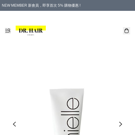
NEW MEMBER 新會員，即享首次 5% 購物優惠 !
PLATINUM 白金會員，尊享永久 8% 購物優惠 !
生日月份內購物，即送$20購物金！
香港及澳門地區，折實滿 $500，即可免運費！
購物滿 $500，即享免費禮品！