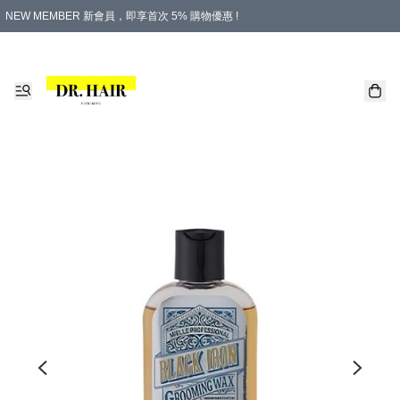
NEW MEMBER 新會員，即享首次 5% 購物優惠 !
PLATINUM 白金會員，尊享永久 8% 購物優惠 !
生日月份內購物，即送$20購物金！
香港及澳門地區，折實滿 $500，即可免運費！
購物滿 $500，即享免費禮品！