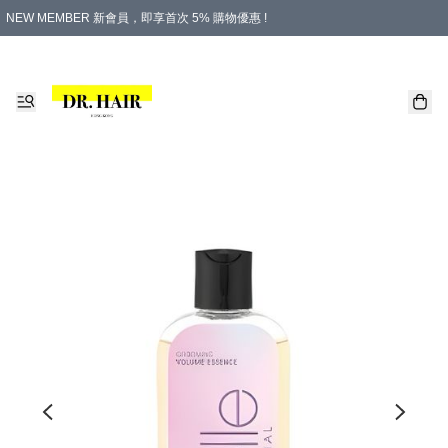
NEW MEMBER 新會員，即享首次 5% 購物優惠 !
PLATINUM 白金會員，尊享永久 8% 購物優惠 !
生日月份內購物，即送$20購物金！
香港及澳門地區，折實滿 $500，即可免運費！
購物滿 $500，即享免費禮品！