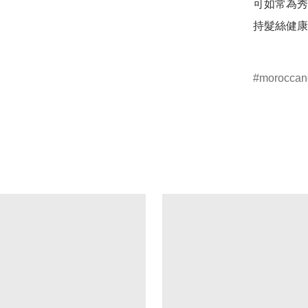
可如常為秀
持髮絲健康
moroccan