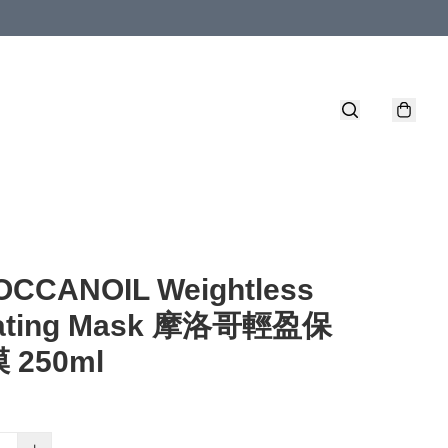
CCANOIL Weightless
ating Mask 摩洛哥輕盈保
 250ml