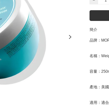
−
簡介
品牌：MORO
名稱：Weight
容量：250m
產地：美國/
適用：適合