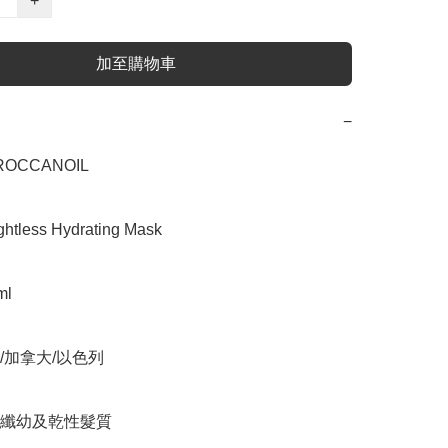
+
加至購物車
−
CCANOIL

less Hydrating Mask

l

加拿大/以色列

纖幼及乾性髮質
