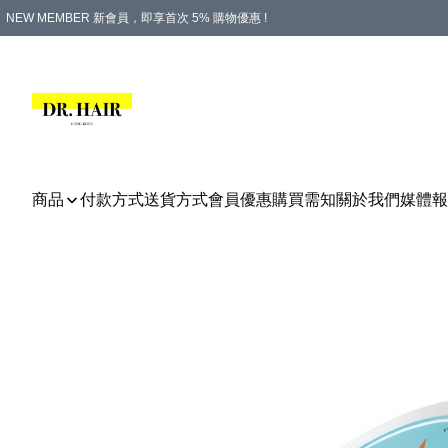
NEW MEMBER 新會員，即享首次 5% 購物優惠 !
PLATINUM 白金會員，尊享永久 8% 購物優惠 !
生日月份內購物，即送$20購物金！
香港及澳門地區，折實滿 $500，即可免運費！
購物滿 $500，即享免費禮品！
商品
付款方式
送貨方式
會員優惠
購買需知
關於我們
媒體報