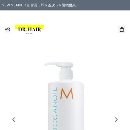
NEW MEMBER 新會員，即享首次 5% 購物優惠 !
PLATINUM 白金會員，尊享永久 8% 購物優惠 !
生日月份內購物，即送$20購物金！
香港及澳門地區，折實滿 $500，即可免運費！
購物滿 $500，即享免費禮品！