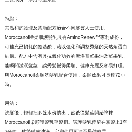
特點：

其温和的護理及柔順配方適合不同髮質人士使用。
Moroccanoil®柔順護髮乳具有AminoRenew™專利成份，
可補充已損耗的氨基酸，藉以強化和調整秀髮的天然角蛋白
結構。配方中含有具抗氧化功效的摩洛哥堅果油及堅果乳，
能瞬間滋潤髮莖，讓秀髮變得柔順、健康亮麗及容易打理。
與Moroccanoil柔順洗髮乳配合使用，柔順效果可長達72小
時。

用法：

洗髮後，輕輕把多餘水份擠出，然後從髮莖開始塗抹
Moroccanoil柔順護髮乳至髮梢。讓護髮乳停留在頭髮上1至
2分鐘，然後徹底沖洗。定期使用可達至最佳效果。