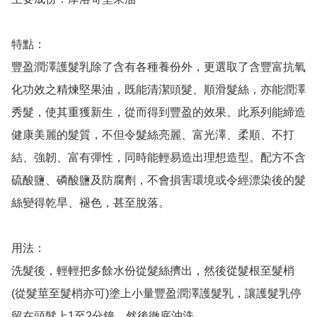
特點：

豐盈潤澤護髮乳除了含有各種養份外，更選取了含豐富抗氧
化功效之精煉堅果油，既能清潔頭髮、順滑髮絲，亦能潤澤
秀髮，使其重獲新生，從而得到豐盈的效果。此系列能締造
健康美麗的髮質，不但令髮絲亮麗、富光澤、柔順、不打
結、強韌、富有彈性，同時能輕易造出理想造型。配方不含
硫酸鹽、磷酸鹽及防腐劑，不會損害環境或令經漂染後的髮
絲變得乾旱、褪色，甚至脫落。

用法：

洗髮後，輕輕把多餘水份從髮絲擠出，然後從髮根至髮梢
(從髮莖至髮梢亦可)塗上小量豐盈潤澤護髮乳，讓護髮乳停
留在頭髮上1至2分鐘，然後徹底沖洗。