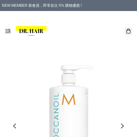
NEW MEMBER 新會員，即享首次 5% 購物優惠 !
PLATINUM 白金會員，尊享永久 8% 購物優惠 !
生日月份內購物，即送$20購物金！
香港及澳門地區，折實滿 $500，即可免運費！
購物滿 $500，即享免費禮品！