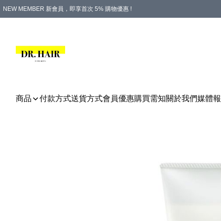
NEW MEMBER 新會員，即享首次 5% 購物優惠 !
PLATINUM 白金會員，尊享永久 8% 購物優惠 !
生日月份內購物，即送$20購物金！
香港及澳門地區，折實滿 $500，即可免運費！
購物滿 $500，即享免費禮品！
商品
付款方式
送貨方式
會員優惠
購買需知
關於我們
媒體報