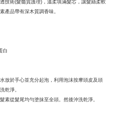
透技術(髮髓質護理)，溫柔填滿髮芯，讓髮絲柔軟
素產品帶有深木質調香味。

蛋白

水放於手心並充分起泡，利用泡沫按摩頭皮及頭
洗乾淨。
