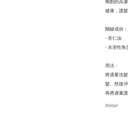
獨創的高滲
健康，護髮
關鍵成份：

- 杏仁油

- 水溶性角
用法：

將適量洗髮
髮。然後沖
lebel