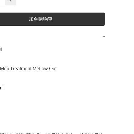
+
加至購物車
−


ii Treatment Mellow Out

l
