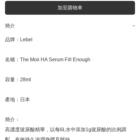
加至購物車
簡介
−
品牌：Lebel

名稱：The Moii HA Serum Fill Enough

容量：28ml

產地：日本

簡介：

高濃度玻尿酸精華，以每6L水中添加1g玻尿酸的比例調
配，有效持久滋潤身體及髮絲。
