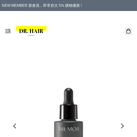
NEW MEMBER 新會員，即享首次 5% 購物優惠 !
PLATINUM 白金會員，尊享永久 8% 購物優惠 !
生日月份內購物，即送$20購物金！
香港及澳門地區，折實滿 $500，即可免運費！
購物滿 $500，即享免費禮品！