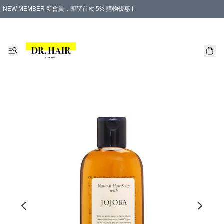
NEW MEMBER 新會員，即享首次 5% 購物優惠 !
PLATINUM 白金會員，尊享永久 8% 購物優惠 !
生日月份內購物，即送$20購物金！
香港及澳門地區，折實滿 $500，即可免運費！
購物滿 $500，即享免費禮品！