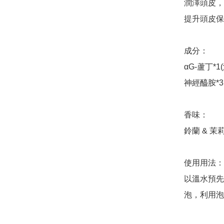
潤澤頭皮，
提升頭皮保
成分：

αG-蘆丁*1
神經醯胺*3(
香味：

鈴蘭 & 茉莉
使用用法：

以溫水預先
泡，利用泡