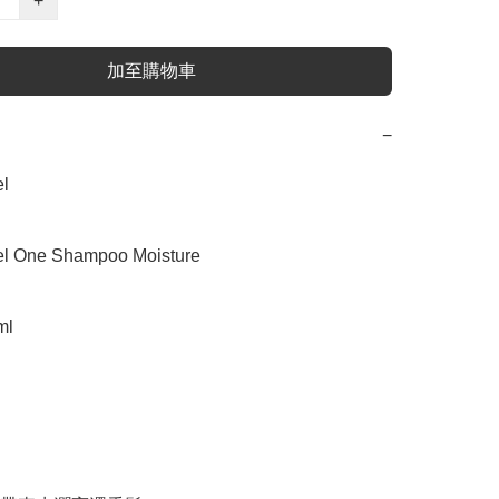
+
加至購物車
−


One Shampoo Moisture

l
