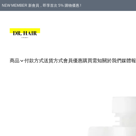
NEW MEMBER 新會員，即享首次 5% 購物優惠 !
PLATINUM 白金會員，尊享永久 8% 購物優惠 !
生日月份內購物，即送$20購物金！
香港及澳門地區，折實滿 $500，即可免運費！
購物滿 $500，即享免費禮品！
商品
付款方式
送貨方式
會員優惠
購買需知
關於我們
媒體報