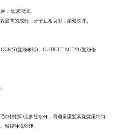
層， 鎖緊潤澤。

表層間的成分，分子互相吸附，鎖緊潤澤。

 LOCK*7(髮絲修補)、CUTICLE ACT*8 (髮絲修
。

毛巾輕輕印走多餘水分，將適量護髮素從髮尾均勻
。然後沖洗乾淨。
