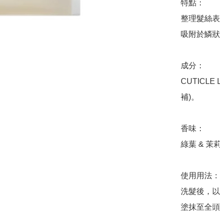
特點：

整理髮絲表
吸附於鱗狀
成分：

CUTICLE
補)。

香味：

綠葉 & 茉莉
使用用法：

洗髮後，以
塗抹至全頭