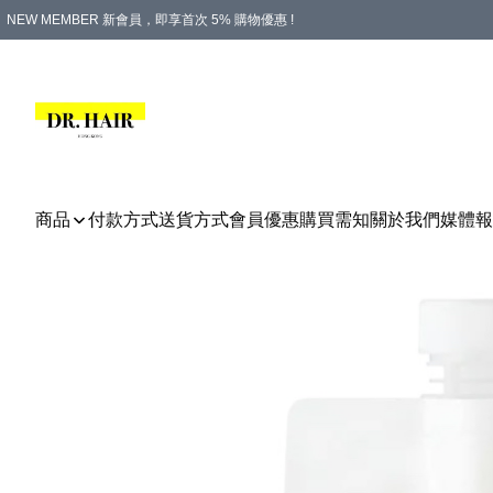
NEW MEMBER 新會員，即享首次 5% 購物優惠 !
PLATINUM 白金會員，尊享永久 8% 購物優惠 !
生日月份內購物，即送$20購物金！
香港及澳門地區，折實滿 $500，即可免運費！
購物滿 $500，即享免費禮品！
商品
付款方式
送貨方式
會員優惠
購買需知
關於我們
媒體報