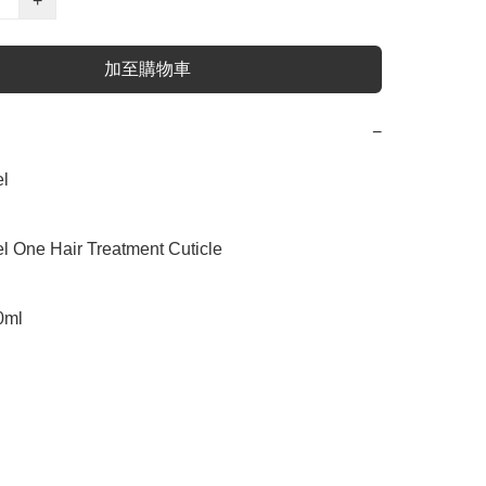
+
加至購物車
−


ne Hair Treatment Cuticle

ml
