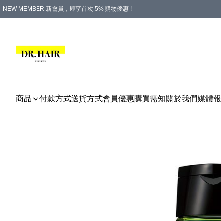
NEW MEMBER 新會員，即享首次 5% 購物優惠 !
PLATINUM 白金會員，尊享永久 8% 購物優惠 !
生日月份內購物，即送$20購物金！
香港及澳門地區，折實滿 $500，即可免運費！
購物滿 $500，即享免費禮品！
商品
付款方式
送貨方式
會員優惠
購買需知
關於我們
媒體報