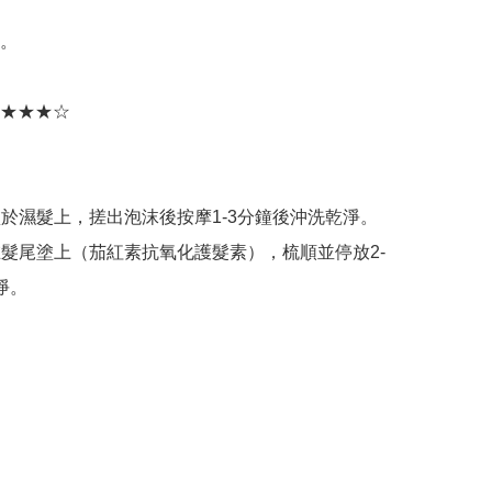
。

★★★☆ 

水塗於濕髮上，搓出泡沫後按摩1-3分鐘後沖洗乾淨。

後在髮尾塗上（茄紅素抗氧化護髮素），梳順並停放2-
。
