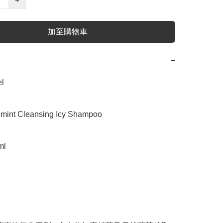
+
加至購物車
−


nt Cleansing Icy Shampoo

l
