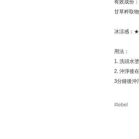
有效成份：

甘草粹取物
冰涼感：★
用法：

1. 洗頭
2. 沖淨
3分鐘後沖淨
lebel