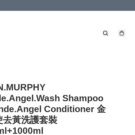
N.MURPHY
de.Angel.Wash Shampoo
nde.Angel Conditioner 金
使去黃洗護套裝
ml+1000ml