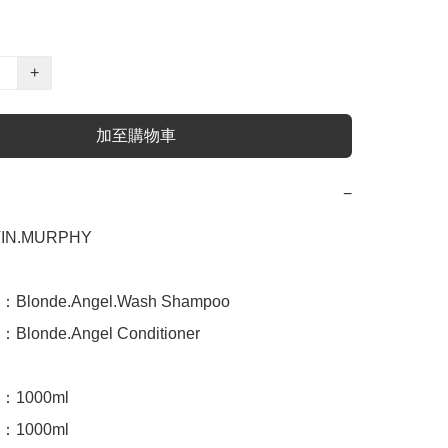
+
加至購物車
−
N.MURPHY

onde.Angel.Wash Shampoo

onde.Angel Conditioner

1000ml

1000ml
