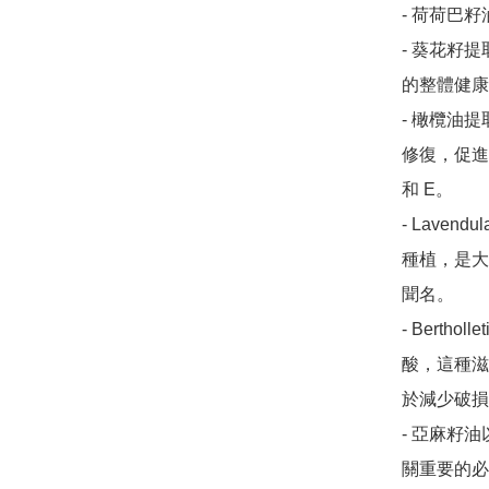
- 荷荷巴
- 葵花籽
的整體健康
- 橄欖油
修復，促進
和 E。

- Laven
種植，是大
聞名。

- Berth
酸，這種滋
於減少破損
- 亞麻籽
關重要的必