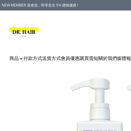
NEW MEMBER 新會員，即享首次 5% 購物優惠 !
PLATINUM 白金會員，尊享永久 8% 購物優惠 !
生日月份內購物，即送$20購物金！
香港及澳門地區，折實滿 $500，即可免運費！
購物滿 $500，即享免費禮品！
商品
付款方式
送貨方式
會員優惠
購買需知
關於我們
媒體報