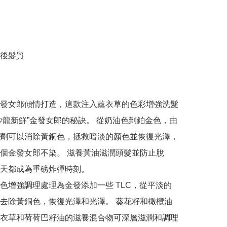
後髮質

發女郎傾情打造，這款注入薰衣草的色彩增強洗髮
沙龍新鮮”金發女郎的秘訣。 從奶油色到鉑金色，由
劑可以消除黃銅色，拯救暗淡的顏色並恢復光澤，
個金發女郎不染。 滋養黃油滋潤頭髮並防止脫
天都成為重磅炸彈時刻。

色增強調理處理為金發添加一些 TLC，從平淡的
去除黃銅色，恢復光澤和光澤。 葵花籽和橄欖油
衣草和荷荷巴籽油的滋養混合物可深層滋潤和調理