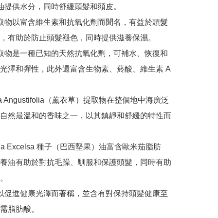
籽油提供水分，同時舒緩頭髮和頭皮。

提取物以富含維生素和抗氧化劑而聞名，有益於頭髮
，有助於防止頭髮褪色，同時提供滋養保濕。

提取物是一種已知的天然抗氧化劑，可補水、恢復和
光澤和彈性，此外還富含生物素、菸酸、維生素 A 
dula Angustifolia（薰衣草）提取物在整個地中海廣泛
自然最溫和的香味之一，以其鎮靜和舒緩的特性而
olletia Excelsa 種子（巴西堅果）油富含歐米茄脂肪
養油有助於對抗毛躁、馴服和保護頭髮，同時有助
。

油以促進健康光澤而著稱，並含有對保持頭髮健康至
需脂肪酸。
