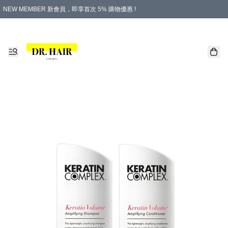
NEW MEMBER 新會員，即享首次 5% 購物優惠 !
PLATINUM 白金會員，尊享永久 8% 購物優惠 !
生日月份內購物，即送$20購物金！
香港及澳門地區，折實滿 $500，即可免運費！
購物滿 $500，即享免費禮品！