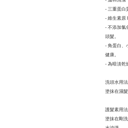
- 三重蛋
- 維生素原
- 不添加
頭髮。

- 角蛋白
健康。

- 為暗淡
洗頭水用法
塗抹在濕髮
護髮素用法
塗抹在剛洗
水沖淨。
