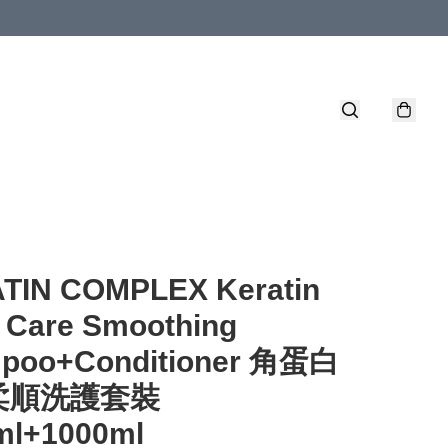
TIN COMPLEX Keratin
 Care Smoothing
poo+Conditioner 角蛋白
柔順洗護套裝
ml+1000ml