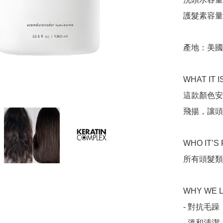
護髮素容量：
產地：美國

WHAT IT IS
這款顏色安
飛揚，讓頭
WHO IT’S 
所有頭髮類
WHY WE L
- 對抗毛
- 溫和清