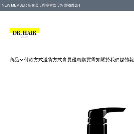
NEW MEMBER 新會員，即享首次 5% 購物優惠 !
PLATINUM 白金會員，尊享永久 8% 購物優惠 !
生日月份內購物，即送$20購物金！
香港及澳門地區，折實滿 $500，即可免運費！
購物滿 $500，即享免費禮品！
商品
付款方式
送貨方式
會員優惠
購買需知
關於我們
媒體報