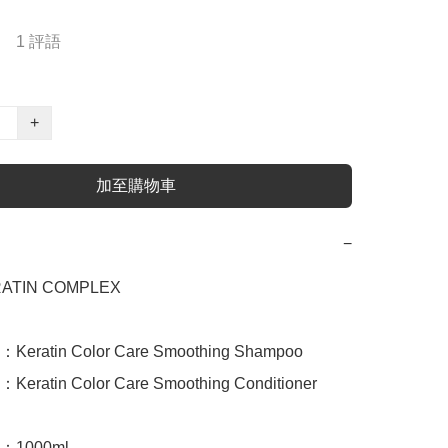
1 評語
+
加至購物車
−
TIN COMPLEX 

atin Color Care Smoothing Shampoo 

atin Color Care Smoothing Conditioner 

1000ml
