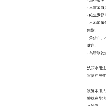
- 三重蛋
- 維生素原
- 不添加
頭髮。

- 角蛋白
健康。

- 為暗淡
洗頭水用法
塗抹在濕髮
護髮素用法
塗抹在剛洗
水沖淨。
