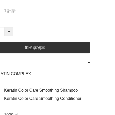
1 評語
+
加至購物車
−
TIN COMPLEX 

atin Color Care Smoothing Shampoo 

atin Color Care Smoothing Conditioner 

1000ml
