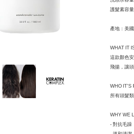
護髮素容量：
產地：美國

WHAT IT IS
這款顏色安
飛揚，讓頭
WHO IT’S 
所有頭髮類
WHY WE L
- 對抗毛
- 溫和清