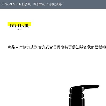
NEW MEMBER 新會員，即享首次 5% 購物優惠 !
PLATINUM 白金會員，尊享永久 8% 購物優惠 !
生日月份內購物，即送$20購物金！
香港及澳門地區，折實滿 $500，即可免運費！
購物滿 $500，即享免費禮品！
商品
付款方式
送貨方式
會員優惠
購買需知
關於我們
媒體報