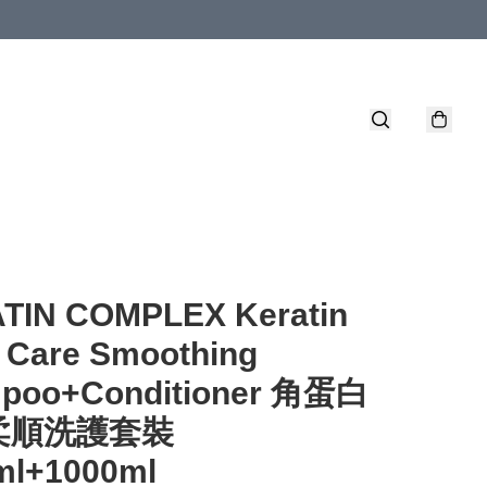
TIN COMPLEX Keratin
 Care Smoothing
poo+Conditioner 角蛋白
柔順洗護套裝
ml+1000ml