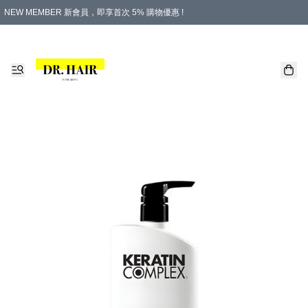
NEW MEMBER 新會員，即享首次 5% 購物優惠 !
PLATINUM 白金會員，尊享永久 8% 購物優惠 !
生日月份內購物，即送$20購物金！
香港及澳門地區，折實滿 $500，即可免運費！
購物滿 $500，即享免費禮品！