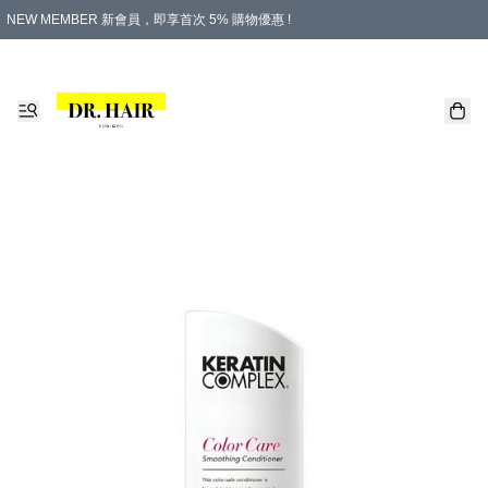
NEW MEMBER 新會員，即享首次 5% 購物優惠 !
PLATINUM 白金會員，尊享永久 8% 購物優惠 !
生日月份內購物，即送$20購物金！
香港及澳門地區，折實滿 $500，即可免運費！
購物滿 $500，即享免費禮品！