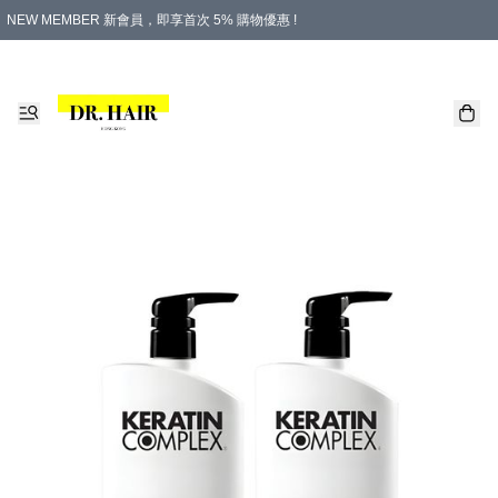
NEW MEMBER 新會員，即享首次 5% 購物優惠 !
PLATINUM 白金會員，尊享永久 8% 購物優惠 !
生日月份內購物，即送$20購物金！
香港及澳門地區，折實滿 $500，即可免運費！
購物滿 $500，即享免費禮品！