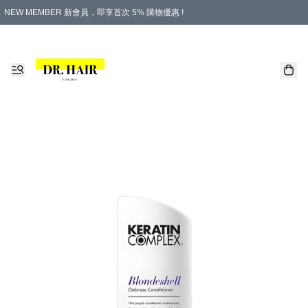
NEW MEMBER 新會員，即享首次 5% 購物優惠 !
PLATINUM 白金會員，尊享永久 8% 購物優惠 !
生日月份內購物，即送$20購物金！
香港及澳門地區，折實滿 $500，即可免運費！
購物滿 $500，即享免費禮品！