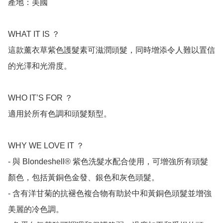
產地：美國

WHAT IT IS ？

這款薰衣草紫色護髮素可滋潤頭髮，同時增添令人難以置信
的光澤和光滑度。

WHO IT’S FOR ？

適用於所有色調和頭髮類型。

WHY WE LOVE IT ？

- 與 Blondeshell® 紫色洗髮水配合使用，可增強所有頭髮
顏色，包括黃銅色金發、銀色和灰色頭髮。

- 含有洋甘菊的抗褪色複合物有助於中和黃銅色頭髮並增強
美麗的冷色調。
