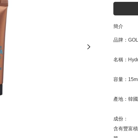
簡介
品牌：GOLD
名稱：Hydro
容量：15ml
產地：韓國

成份：

含有豐富積