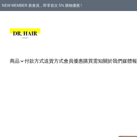
NEW MEMBER 新會員，即享首次 5% 購物優惠 !
PLATINUM 白金會員，尊享永久 8% 購物優惠 !
生日月份內購物，即送$20購物金！
香港及澳門地區，折實滿 $500，即可免運費！
購物滿 $500，即享免費禮品！
商品
付款方式
送貨方式
會員優惠
購買需知
關於我們
媒體報