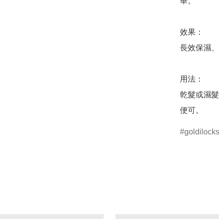
華。

效果：

長效保濕、
用法：

乾髮或濕髮
便可。
goldilock