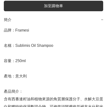
加至購物車
簡介
−
品牌：Framesi

名稱：Sublimis Oil Shampoo

容量：250ml

產地：意大利

產品簡介：

含有西番連籽油和植物來源的角質層保護分子、水解大豆蛋
白和獨特的保濕劑混合物，可修復頭髮纖維並補充水分和光