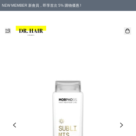
NEW MEMBER 新會員，即享首次 5% 購物優惠 !
PLATINUM 白金會員，尊享永久 8% 購物優惠 !
生日月份內購物，即送$20購物金！
香港及澳門地區，折實滿 $500，即可免運費！
購物滿 $500，即享免費禮品！